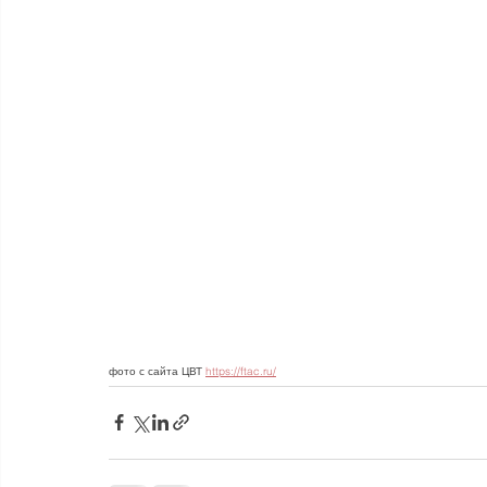
фото с сайта ЦВТ 
https://ftac.ru/