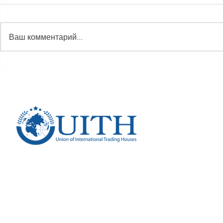
Ваш комментарий...
Заместитель Министра
На сессии 
Минпромторг РФ Роман
практики М
Чекушов поддержал идею
в Ленингра
создания Союза
обсудили х
Международных Торговых
национальн
Домов
"Междунар
кооперация 
Российская Федерация, 109004
г.Москва,
ул. Станиславского, д.22, стр.2
Союз Международных Торговых Домов
ОГРН 1257700209007
Согласие на обработку персональных данных.
Пол