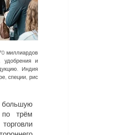
 удобрения и 
укцию. Индия 
, специи, рис 
.
большую 
по трём 
торговли 
ороннего 