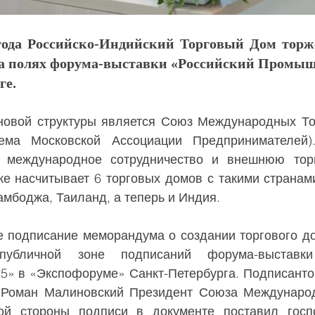
 года Российско-Индийский Торговый Дом торж
а полях форума-выставки «Российский Промышл
ге.
тема Московской Ассоциации Предпринимателей).
т международное сотрудничество и внешнюю торг
е насчитывает 6 торговых домов с такими странами,
амбоджа, Таиланд, а теперь и Индия.
убличной зоне подписаний форума-выставки 
» в «Экспофоруме» Санкт-Петербурга. Подписантом
 Роман Малиновский Президент Союза Международ
ой стороны подписи в документе поставил госп