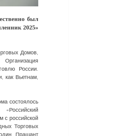
ественно был 
енник 2025» 
 Организация 
овлю России. 
 как Вьетнам, 
«Российский 
 с российской 
ных Торговых 
один Прашант 