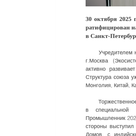
30 октября 2025
ратифицирован н
в Санкт-Петербур
	Учредителем новой структуры является Союз Международных Торговых Домов, 
г.Москва (Экосис
активно развивае
Структура союза уж
Монголия, Китай, К
	Торжественное подписание меморандума о создании торгового дома состоялось 
в специальной п
Промышленник 2025
стороны выступил
Домов, с индийск