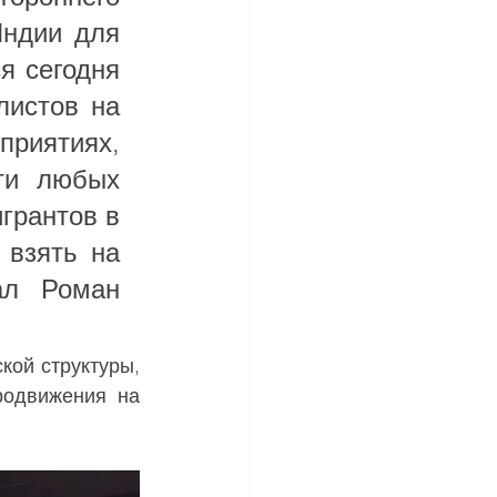
ндии для 
 сегодня 
истов на 
риятиях, 
ти любых 
рантов в 
взять на 
ал Роман 
ой структуры, 
одвижения на 