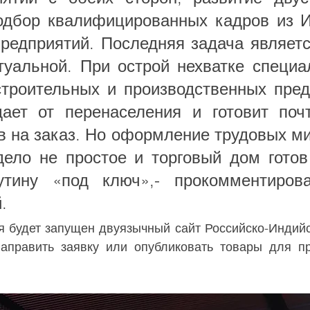
одбор квалифицированных кадров из И
предприятий. Последняя задача является
туальной. При острой нехватке специал
строительных и производственных предп
ает от перенаселения и готовит поч
в на заказ. Но оформление трудовых миг
дело не простое и торговый дом готов 
утину «под ключ»,- прокомментиров
.
 будет запущен двуязычный сайт Российско-Индийск
аправить заявку или опубликовать товары для пр