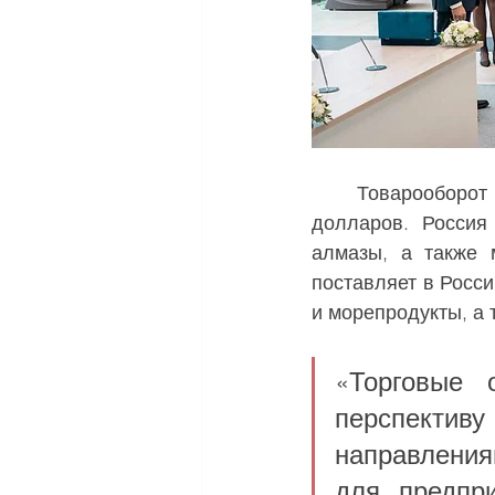
	Товарооборот  России и Индии в 2024 году превысил рекордные 70 миллиардов 
долларов. Россия
алмазы, а также 
поставляет в Росси
и морепродукты, а
«Торговые 
перспектив
направления
для предпри