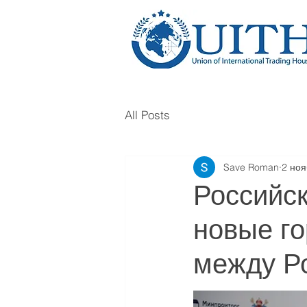
All Posts
Save Roman
2 ноя
Российс
новые го
между Р